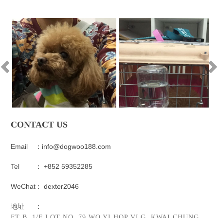
CONTACT US
Email
：info@dogwoo188.com
Tel
： +852 59352285
WeChat
： dexter2046
地址
：
FT B, 1/F LOT NO. 79 WO YI HOP VLG, KWAI CHUNG,