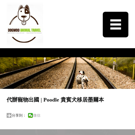
代辦寵物出國‬ | Poodle 貴賓犬移居墨爾本
分享到：
微信